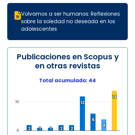
Volvamos a ser humanos: Reflexiones
sobre la soledad no deseada en los
adolescentes
Publicaciones en Scopus y
en otras revistas
Total acumulado: 44
14
14
10
12
12
6
6
4
4
2
2
1
1
1
1
2
2
2
2
0