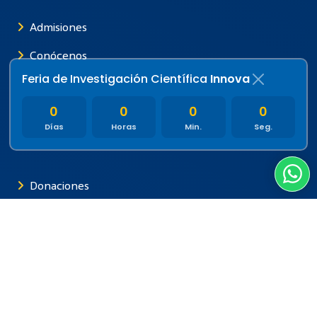
Admisiones
Conócenos
Feria de Investigación Científica
Innova
Vida estudiantil
0
0
0
0
Financiamiento
Días
Horas
Min.
Seg.
U Virtual
Donaciones
Biblioteca
Centro White
Investigación
Noticias